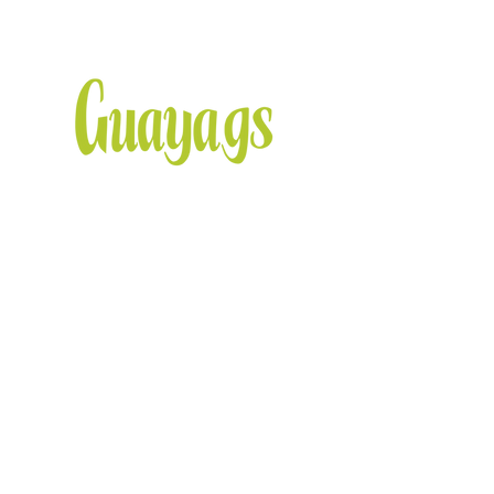
Rollo de Guayaba con Piñones
Delicioso rollo artesanal elaborado con
dulce de guayaba y piñones seleccionados.
Su sabor dulce y afrutado se complementa
con la textura crujiente de los piñones,
logrando un equilibrio perfecto que lo hace
irresistible.
Ideal para disfrutar como postre, botana o
para acompañar con café, té o queso.
También puede servirse en rebanadas para
mesas de postres, eventos o como un
regalo gourmet.
Facebook
Instagram
Twitter
Pinterest