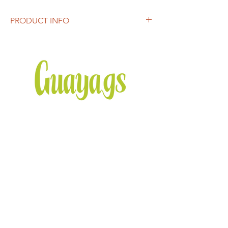
PRODUCT INFO
Rollo de Guayaba con Cajeta y Nuez
Delicioso rollo artesanal elaborado con
dulce de guayaba, relleno de suave cajeta y
trozos de nuez. Su combinación de sabores
crea un equilibrio perfecto entre lo dulce y
lo cremoso, con un toque crujiente que lo
hace irresistible.
Ideal para disfrutar como postre, botana o
para acompañar con café, té o queso.
También puede servirse en rebanadas para
mesas de postres, eventos o regalos
especiales.
Facebook
Instagram
Twitter